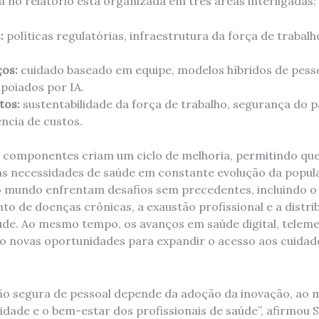
a no relatório está organizada em três áreas interligadas:
:
políticas regulatórias, infraestrutura da força de trabalh
ços:
cuidado baseado em equipe, modelos híbridos de pesso
apoiados por IA.
tos:
sustentabilidade da força de trabalho, segurança do p
ncia de custos.
 componentes criam um ciclo de melhoria, permitindo que
s necessidades de saúde em constante evolução da popul
 mundo enfrentam desafios sem precedentes, incluindo o
o de doenças crônicas, a exaustão profissional e a distri
úde. Ao mesmo tempo, os avanços em saúde digital, telemed
o novas oportunidades para expandir o acesso aos cuidad
ção segura de pessoal depende da adoção da inovação, a
idade e o bem-estar dos profissionais de saúde”, afirmou S