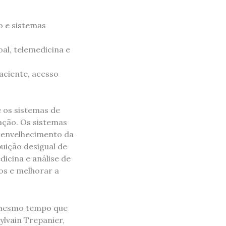
o e sistemas
al, telemedicina e
aciente, acesso
 os sistemas de
ação. Os sistemas
 envelhecimento da
buição desigual de
icina e análise de
os e melhorar a
o mesmo tempo que
ylvain Trepanier,