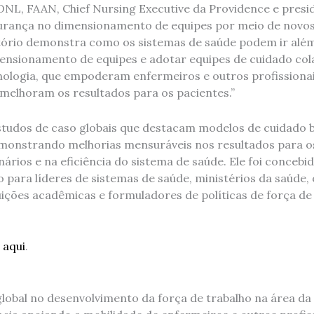
NL, FAAN, Chief Nursing Executive da Providence e presi
gurança no dimensionamento de equipes por meio de novo
atório demonstra como os sistemas de saúde podem ir alé
mensionamento de equipes e adotar equipes de cuidado col
cnologia, que empoderam enfermeiros e outros profissionai
elhoram os resultados para os pacientes.”
 estudos de caso globais que destacam modelos de cuidad
emonstrando melhorias mensuráveis ​​nos resultados para o
ários e na eficiência do sistema de saúde. Ele foi conceb
 para líderes de sistemas de saúde, ministérios da saúde,
uições acadêmicas e formuladores de políticas de força de
 aqui
.
 global no desenvolvimento da força de trabalho na área d