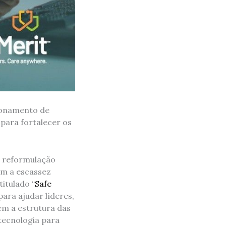
ionamento de
para fortalecer os
a reformulação
om a escassez
titulado “
Safe
ara ajudar líderes,
em a estrutura das
 tecnologia para