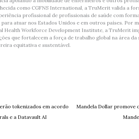
ncia apoiando a mobilidade de enfermeiros e outros profiss
ecida como CGFNS International, a TruMerit valida a fo
periência profissional de profissionais de saúde com form
 para atuar nos Estados Unidos e em outros países. Por m
al Health Workforce Development Institute, a TruMerit im
ações que fortalecem a força de trabalho global na área 
reira equitativa e sustentável.
serão tokenizados em acordo
Mandela Dollar promove o 
als e a Datavault AI
Mande