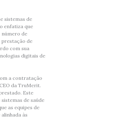
e sistemas de
io enfatiza que
o número de
e prestação de
ordo com sua
ologias digitais de
 com a contratação
e CEO da TruMerit.
prestado. Este
e sistemas de saúde
que as equipes de
 alinhada às