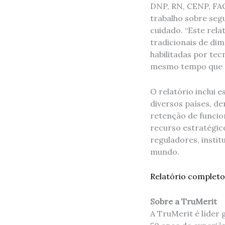
DNP, RN, CENP, FAO
trabalho sobre se
cuidado. “Este rel
tradicionais de di
habilitadas por te
mesmo tempo que m
O relatório inclui
diversos países, d
retenção de funcion
recurso estratégico
reguladores, instit
mundo.
Relatório completo
Sobre a TruMerit
A TruMerit é líder