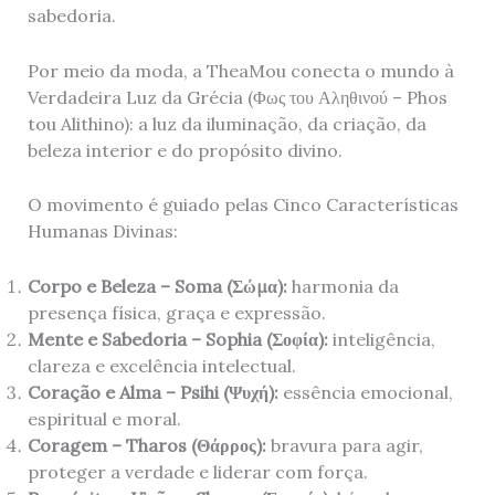
sabedoria.
Por meio da moda, a TheaMou conecta o mundo à
Verdadeira Luz da Grécia (Φως του Αληθινού – Phos
tou Alithino): a luz da iluminação, da criação, da
beleza interior e do propósito divino.
O movimento é guiado pelas Cinco Características
Humanas Divinas:
Corpo e Beleza – Soma (
Σώμα
):
harmonia da
presença física, graça e expressão.
Mente e Sabedoria – Sophia (
Σοφία
):
inteligência,
clareza e excelência intelectual.
Coração e Alma – Psihi (
Ψυχή
):
essência emocional,
espiritual e moral.
Coragem – Tharos (
Θάρρος
):
bravura para agir,
proteger a verdade e liderar com força.