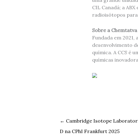
uma grande unidade
CIL Canadá; a ABX
radioisótopos para
Sobre a Chemtatva C
Fundada em 2021, a
desenvolvimento de
química. A CCS é um
químicas inovadora
←
Cambridge Isotope Laboratorie
D na CPhI Frankfurt 2025