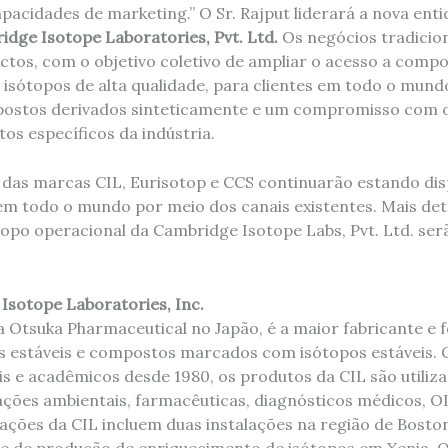
capacidades de marketing.” O Sr. Rajput liderará a nova en
dge Isotope Laboratories, Pvt. Ltd.
Os negócios tradicio
tos, com o objetivo coletivo de ampliar o acesso a comp
sótopos de alta qualidade, para clientes em todo o mund
ostos derivados sinteticamente e um compromisso com os
os específicos da indústria.
 das marcas CIL, Eurisotop e CCS continuarão estando dis
 em todo o mundo por meio dos canais existentes. Mais det
opo operacional da Cambridge Isotope Labs, Pvt. Ltd. se
Isotope Laboratories, Inc.
da Otsuka Pharmaceutical no Japão, é a maior fabricante e
s estáveis ​​e compostos marcados com isótopos estáveis.
is e acadêmicos desde 1980, os produtos da CIL são utiliz
cações ambientais, farmacêuticas, diagnósticos médicos, O
rações da CIL incluem duas instalações na região de Bosto