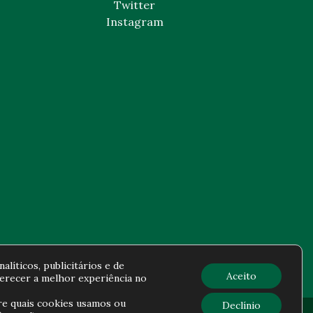
Twitter
Instagram
alíticos, publicitários e de
Aceito
ferecer a melhor experiência no
re quais cookies usamos ou
Declínio