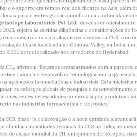
s produtos enriquecidos isotopicamente. Essa parceria fo
al e o suporte em tempo real aos clientes na Ásia, além d
locais para clientes globais com foco na continuidade dos
 Isotope Laboratories, Pvt. Ltd.
, deverá ser oficialmente
 2025, sujeita às devidas diligências e considerações de 
ações começarão nas instalações existentes da CCS, com i
nstalação ficará localizada no Genome Valley, na Índia, um
 de 2.000 acres localizado nos arredores de Hyderabad.
O da CIL, afirmou: “Estamos entusiasmados com a parceria
ertise química e desenvolver tecnologias em larga escala,
as aplicações farmacêuticas e industriais. Esta iniciativa 
iar os esforços globais de pesquisa e desenvolvimento em
s crescentes necessidades comerciais por produtos quím
rio nas indústrias farmacêutica e eletrônica.”
da CCS, disse: “A colaboração e a nova entidade alavancarã
s profundas capacidades técnicas da CCS na Índia, ao me
ões de classe mundial da CIL em química de isótopos, sist