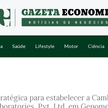
a
Saúde
Lifestyle
Motor
Ciência
tratégica para estabelecer a Ca
boratories, Pvt. Ltd. em Genome