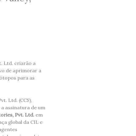
. Ltd. criarão a
ivo de aprimorar a
sótopos para as
t. Ltd. (CCS),
 a assinatura de um
ries, Pvt. Ltd.
em
ça global da CIL e
agentes