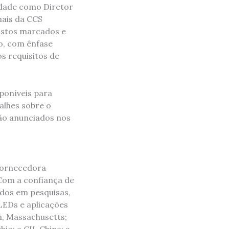
tidade como Diretor
nais da CCS
ostos marcados e
o, com ênfase
 requisitos de
poníveis para
alhes sobre o
rão anunciados nos
 fornecedora
 Com a confiança de
ados em pesquisas,
LEDs e aplicações
n, Massachusetts;