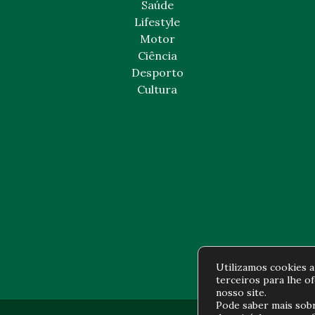
Saúde
Lifestyle
Motor
Ciência
Desporto
Cultura
Utilizamos cookies an
terceiros para lhe o
nosso site.
Pode saber mais sob