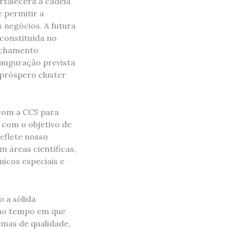
rtalecerá a cadeia
e permitir a
 negócios. A futura
 constituída no
fechamento
nauguração prevista
 próspero cluster
 com a CCS para
 com o objetivo de
reflete nosso
 áreas científicas,
icos especiais e
o a sólida
smo tempo em que
emas de qualidade,