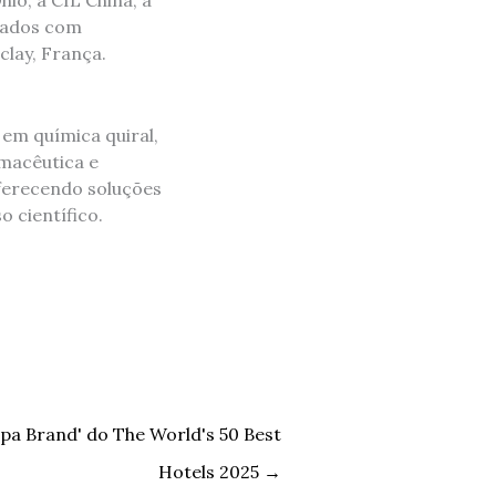
o; a CIL China; a
cados com
clay, França.
em química quiral,
rmacêutica e
oferecendo soluções
 científico.
 Spa Brand' do The World's 50 Best
Hotels 2025
→