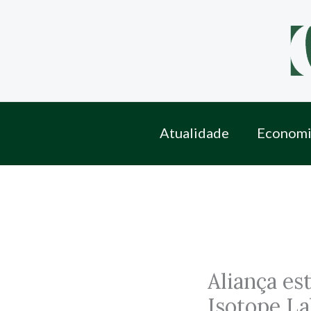
Skip
to
content
Atualidade
Economi
Aliança es
Isotope La