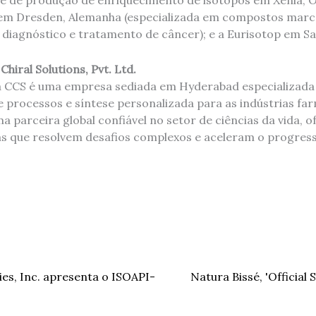
 de produção de enriquecimento de isótopos em Xenia, Ohi
 em Dresden, Alemanha (especializada em compostos mar
 diagnóstico e tratamento de câncer); e a Eurisotop em Sa
hiral Solutions, Pvt. Ltd.
 CCS é uma empresa sediada em Hyderabad especializada 
 processos e síntese personalizada para as indústrias fa
a parceira global confiável no setor de ciências da vida, 
s que resolvem desafios complexos e aceleram o progresso
s, Inc. apresenta o ISOAPI-
Natura Bissé, 'Official