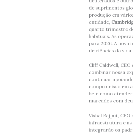
deuterados e outro
de suprimentos glob
produção em vários 
entidade,
Cambridge
quarto trimestre de
habituais. As oper
para 2026. A nova i
de ciências da vida
Cliff Caldwell, CE
combinar nossa exp
continuar apoiando 
compromisso em apo
bem como atender à
marcados com deuté
Vishal Rajput, CEO 
infraestrutura e a
integrarão os padr