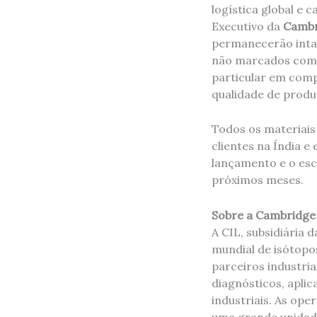
logística global e 
Executivo da
Cambri
permanecerão intac
não marcados com i
particular em comp
qualidade de produt
Todos os materiais
clientes na Índia e
lançamento e o esc
próximos meses.
Sobre a Cambridge 
A CIL, subsidiária 
mundial de isótopo
parceiros industria
diagnósticos, apli
industriais. As ope