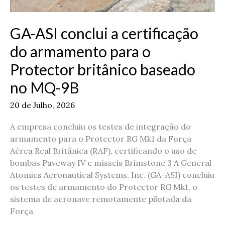
Protector
britânico
GA-ASI conclui a certificação
baseado
no
do armamento para o
MQ-
Protector britânico baseado
9B
no MQ-9B
20 de Julho, 2026
A empresa concluiu os testes de integração do
armamento para o Protector RG Mk1 da Força
Aérea Real Britânica (RAF), certificando o uso de
bombas Paveway IV e mísseis Brimstone 3 A General
Atomics Aeronautical Systems, Inc. (GA-ASI) concluiu
os testes de armamento do Protector RG Mk1, o
sistema de aeronave remotamente pilotada da
Força