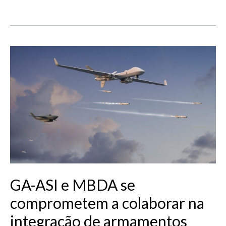
GA-
ASI
e
MBDA
se
comprometem
a
colaborar
na
integração
de
GA-ASI e MBDA se
armamentos
comprometem a colaborar na
integração de armamentos