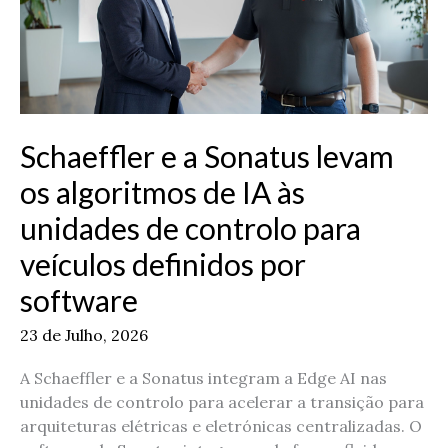
de
IA
às
unidades
de
controlo
Schaeffler e a Sonatus levam
para
os algoritmos de IA às
veículos
definidos
unidades de controlo para
por
veículos definidos por
software
software
23 de Julho, 2026
A Schaeffler e a Sonatus integram a Edge AI nas
unidades de controlo para acelerar a transição para
arquiteturas elétricas e eletrónicas centralizadas. O