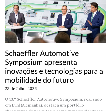
inovações
e
tecnologias
para
a
mobilidade
do
futuro
Schaeffler Automotive
Symposium apresenta
inovações e tecnologias para a
mobilidade do futuro
23 de Julho, 2026
O 13.º Schaeffler Automotive Symposium, realizado
em Bühl (Alemanha), destaca um portfólio
abrangente de produtos e competências alargadas