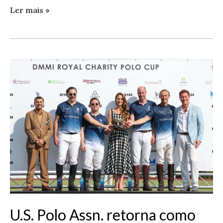
Ler mais »
U.S.
Polo
Assn.
retorna
como
patrocinadora
oficial
da
Royal
Charity
Polo
Cup
de
U.S. Polo Assn. retorna como
2026