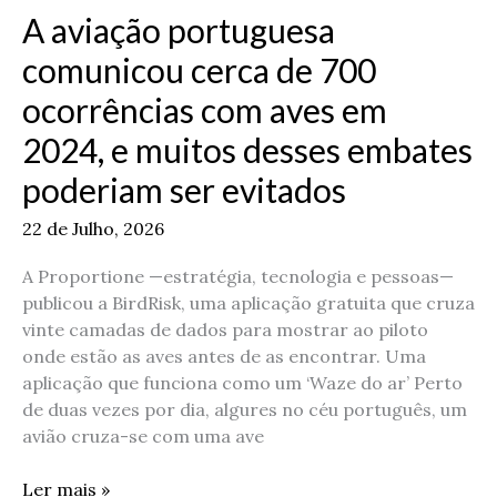
2024,
A aviação portuguesa
e
muitos
comunicou cerca de 700
desses
ocorrências com aves em
embates
poderiam
2024, e muitos desses embates
ser
poderiam ser evitados
evitados
22 de Julho, 2026
A Proportione —estratégia, tecnologia e pessoas—
publicou a BirdRisk, uma aplicação gratuita que cruza
vinte camadas de dados para mostrar ao piloto
onde estão as aves antes de as encontrar. Uma
aplicação que funciona como um ‘Waze do ar’ Perto
de duas vezes por dia, algures no céu português, um
avião cruza-se com uma ave
Ler mais »