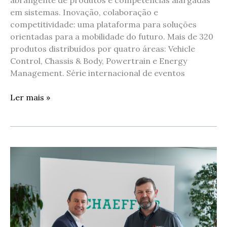
em sistemas. Inovação, colaboração e
competitividade: uma plataforma para soluções
orientadas para a mobilidade do futuro. Mais de 320
produtos distribuídos por quatro áreas: Vehicle
Control, Chassis & Body, Powertrain e Energy
Management. Série internacional de eventos
Ler mais »
Schaeffler
e
a
Sonatus
levam
os
algoritmos