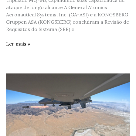
tripulado MQ-9B, expandindo suas capacidades de
ataque de longo alcance A General Atomics
Aeronautical Systems, Inc. (GA-ASI) e a KONGSBERG
Gruppen ASA (KONGSBERG) concluíram a Revisão de
Requisitos do Sistema (SRR) e
Ler mais »
GA-
ASI
conclui
a
certificação
do
armamento
para
o