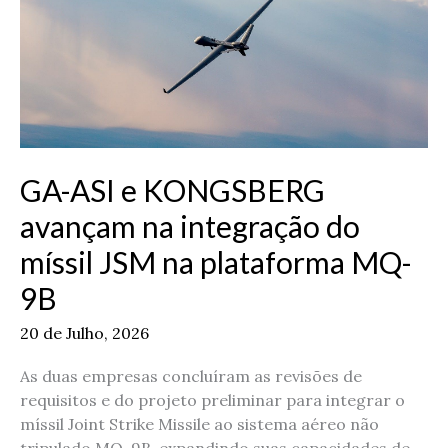
KONGSBERG
avançam
na
integração
do
míssil
JSM
GA-ASI e KONGSBERG
na
plataforma
avançam na integração do
MQ-
míssil JSM na plataforma MQ-
9B
9B
20 de Julho, 2026
As duas empresas concluíram as revisões de
requisitos e do projeto preliminar para integrar o
míssil Joint Strike Missile ao sistema aéreo não