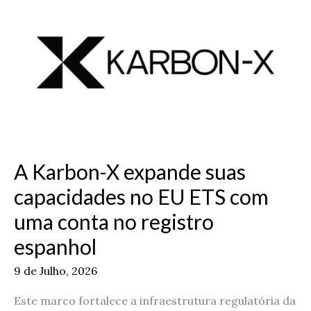
Karbon-
X
expande
suas
capacidades
no
EU
ETS
com
uma
A Karbon-X expande suas
conta
no
capacidades no EU ETS com
registro
uma conta no registro
espanhol
espanhol
9 de Julho, 2026
Este marco fortalece a infraestrutura regulatória da