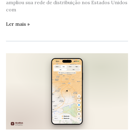
ampliou sua rede de distribuição nos Estados Unidos
com
Ler mais »
A
aviação
portuguesa
comunicou
cerca
de
700
ocorrências
com
aves
em