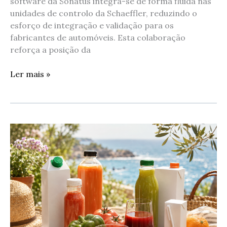
software da Sonatus integra-se de forma fluida nas
unidades de controlo da Schaeffler, reduzindo o
esforço de integração e validação para os
fabricantes de automóveis. Esta colaboração
reforça a posição da
Ler mais »
Frescura
e
sabor
para
desfrutar
em
qualquer
momento
e