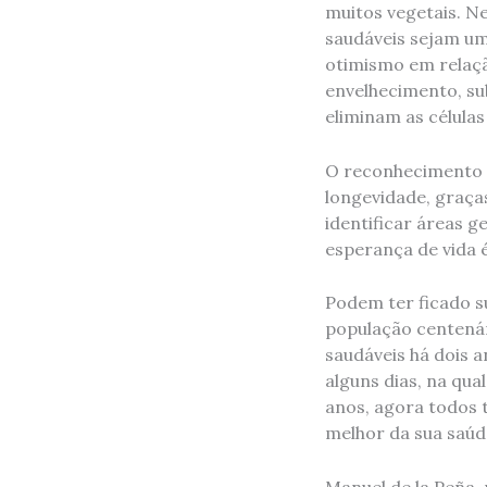
muitos vegetais. Ne
saudáveis ​​sejam 
otimismo em relação
envelhecimento, su
eliminam as célula
O reconhecimento i
longevidade, graça
identificar áreas 
esperança de vida 
Podem ter ficado s
população centenári
saudáveis ​​há dois
alguns dias, na qua
anos, agora todos 
melhor da sua saúd
Manuel de la Peña, 