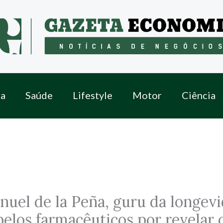
a
Saúde
Lifestyle
Motor
Ciência
uel de la Peña, guru da longevi
elos farmacêuticos por revelar 