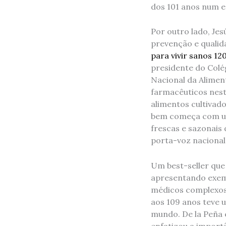
dos 101 anos num es
Por outro lado, Jesú
prevenção e qualid
para vivir sanos 12
presidente do Colé
Nacional da Alimen
farmacêuticos nest
alimentos cultivad
bem começa com um
frescas e sazonais
porta-voz nacional
Um best-seller que
apresentando exem
médicos complexos,
aos 109 anos teve 
mundo. De la Peña 