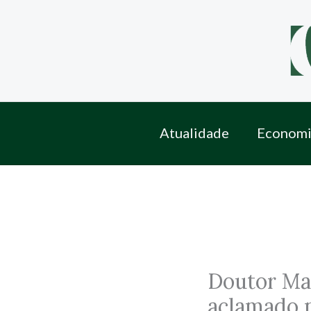
Skip
to
content
Atualidade
Economi
Doutor Man
aclamado p