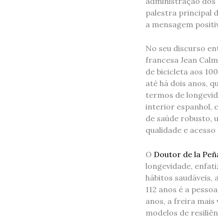
administração dos C
palestra principal
a mensagem positiv
No seu discurso ent
francesa Jean Calme
de bicicleta aos 10
até há dois anos, 
termos de longevid
interior espanhol, 
de saúde robusto, 
qualidade e acesso
O
Doutor de la Peñ
longevidade, enfat
hábitos saudáveis, 
112 anos é a pessoa
anos, a freira mai
modelos de resiliê