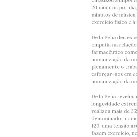
enfatizou a import
20 minutos por dia,
minutos de música p
exercício físico e 
De la Peña deu esp
empatia na relação
farmacêutico como 
humanização da med
plenamente o traba
esforçar-nos em con
humanização da med
De la Peña revelou
longevidade extrem
realizou mais de 35
denominador comum
120, uma tensão art
fazem exercício, 