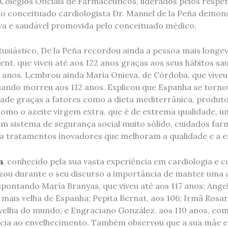
olégios Oficiais de Farmacêuticos, liderados pelos respet
 do conceituado cardiologista Dr. Manuel de la Peña demo
a e saudável promovida pelo conceituado médico.
usiástico, De la Peña recordou ainda a pessoa mais longeva
nt, que viveu até aos 122 anos graças aos seus hábitos sau
0 anos. Lembrou ainda Maria Onieva, de Córdoba, que viveu
quando morreu aos 112 anos. Explicou que Espanha se torno
ade graças a fatores como a dieta mediterrânica, produt
como o azeite virgem extra, que é de extrema qualidade, u
um sistema de segurança social muito sólido, cuidados far
 a tratamentos inovadores que melhoram a qualidade e a e
a
, conhecido pela sua vasta experiência em cardiologia e 
izou durante o seu discurso a importância de manter uma a
apontando María Branyas, que viveu até aos 117 anos; Ange
 mais velha de Espanha; Pepita Bernat, aos 106; Irmã Rosari
s velha do mundo; e Engraciano González, aos 110 anos, co
ncia ao envelhecimento. Também observou que a sua mãe e