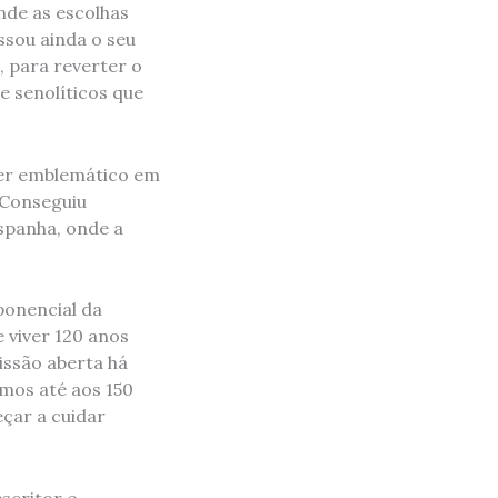
nde as escolhas
ssou ainda o seu
, para reverter o
 senolíticos que
der emblemático em
 Conseguiu
spanha, onde a
ponencial da
e viver 120 anos
issão aberta há
emos até aos 150
çar a cuidar
scritor e