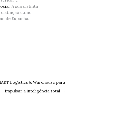
ocial
. A sua distinta
e distinção como
ino de Espanha.
MART Logistics & Warehouse para
impulsar a inteligência total
→