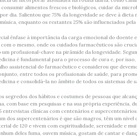
ância de incorporar atividades na rotina diária, como ca
 consumir alimentos frescos e biológicos, cuidar da microb
or dia. Salientou que 75% da longevidade se deve à dieta 
à música, enquanto os restantes 25% são influenciados pela
ecial ênfase à importância da carga emocional do doente 
 com o mesmo, onde os cuidados farmacêuticos são cruci
um profissional-chave na pirâmide da longevidade. Segund
icina é fundamental para o processo de cura e, por isso
lho assistencial do farmacêutico e considerou que devemo
junto, entre todos os profissionais de saúde, para promov
icina e consolidá-la no âmbito de todos os sistemas de s
 os segredos dos hábitos e costumes de pessoas que alca
a, com base em pesquisas e na sua própria experiência, du
5 entrevistas clínicas com centenários e supercentenários
 dos supercentenários é que são magros, têm um nível d
erial de 120 e vivem com espiritualidade, serenidade e mui
nenhum deles fuma, ouvem música, gostam de cantar e da