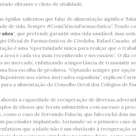
tado vibrante e cheio de vitalidade.
s Aguilar salientou que falar de alimentação significa “fala
ade de vida. Sempre #ComCiênciaFarmacêutica”. Tendo co
0 años
“, que pretende garantir uma vida saudável, mas sem
gio Oficial de Farmacêuticos de Córdoba, Rafael Casaño, a
tação é uma “oportunidade única para realçar que o traba
a área é cada vez mais reconhecido e necessário”. O dia c
os no mercado, enfatizando a importância de transmitir a
a boa escolha de produtos. “Optando sempre por opções
 disponíveis nos vários mercados espanhóis”, explicou Ca
 para a alimentação do Conselho Geral dos Colégios de Fa
 aborda a capacidade de recuperação de diversas adversid
plos de idosos que foram submetidos com sucesso a pro
 como o caso de Servando Palacín, que faleceu há dois mes
um pacemaker implantado, tornando-se o primeiro caso de
enfatizou que a idade não é um obstáculo à recuperação ou