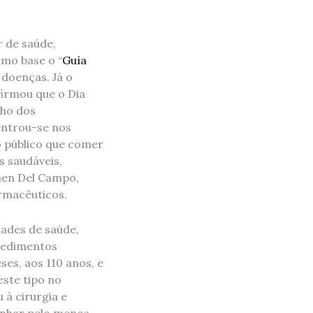
r de saúde,
mo base o “
Guía
 doenças. Já o
firmou que o Dia
lho dos
entrou-se nos
o público que comer
 saudáveis,
rmen Del Campo,
rmacêuticos.
ades de saúde,
cedimentos
es, aos 110 anos, e
ste tipo no
 à cirurgia e