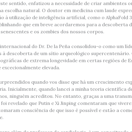
ste sentido, enfatizou a necessidade de criar ambientes o
uma escolha natural. O doutor em medicina cum laude expre
 à utilização de inteligência artificial, como o AlphaFold 3
blinhando que em breve acordaremos para a descoberta de
s senescentes e os zombies dos nossos corpos.
nternacional do Dr. De la Peña consolidou-o como um lí
s à descoberta de um sítio arqueológico supercentenário.
geográficas de extrema longevidade em certas regiões de E
é excecionalmente elevada.
urpreendidos quando vos disse que há um crescimento ex
a. Inicialmente, quando lancei a minha teoria científica d
 anos, ninguém acreditou. No entanto, graças a uma transm
l foi revelado que Putin e Xi Jinping comentaram que viver
tomaram consciência de que isso é possível e estão a come
e.
para além de professor de cardiologia, é um conceituado e