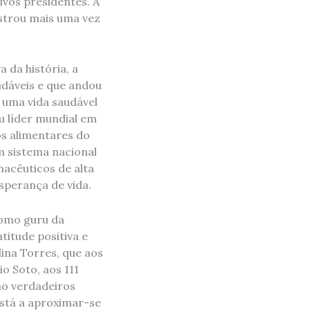
ivos presidentes. A
nstrou mais uma vez
 da história, a
dáveis ​​e que andou
 uma vida saudável
u líder mundial em
os alimentares do
m sistema nacional
macêuticos de alta
sperança de vida.
como guru da
titude positiva e
lina Torres, que aos
o Soto, aos 111
mo verdadeiros
stá a aproximar-se