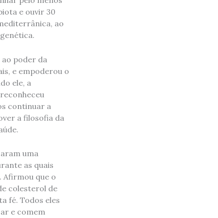
minhar pelo menos
iota e ouvir 30
mediterrânica, ao
 genética.
e ao poder da
ais, e empoderou o
o ele, a
, reconheceu
s continuar a
er a filosofia da
aúde.
nçaram uma
rante as quais
. Afirmou que o
e colesterol de
ta fé. Todos eles
nçar e comem