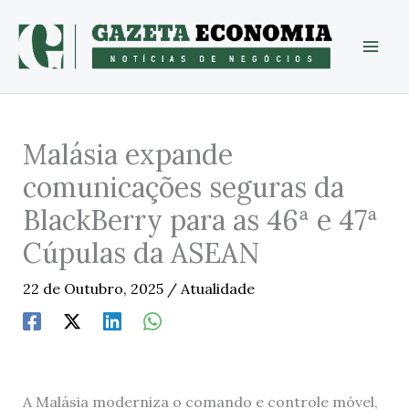
Skip
to
content
Malásia expande
comunicações seguras da
BlackBerry para as 46ª e 47ª
Cúpulas da ASEAN
22 de Outubro, 2025
/
Atualidade
A Malásia moderniza o comando e controle móvel,