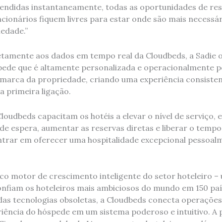
endidas instantaneamente, todas as oportunidades de re
ncionários fiquem livres para estar onde são mais necessá
edade.”
etamente aos dados em tempo real da Cloudbeds, a Sadie 
pede que é altamente personalizada e operacionalmente pe
a marca da propriedade, criando uma experiência consisten
a primeira ligação.
 Cloudbeds capacitam os hotéis a elevar o nível de serviço,
de espera, aumentar as reservas diretas e liberar o tempo
ntrar em oferecer uma hospitalidade excepcional pessoal
ico motor de crescimento inteligente do setor hoteleiro 
confiam os hoteleiros mais ambiciosos do mundo em 150 paí
 das tecnologias obsoletas, a Cloudbeds conecta operações,
riência do hóspede em um sistema poderoso e intuitivo. A 