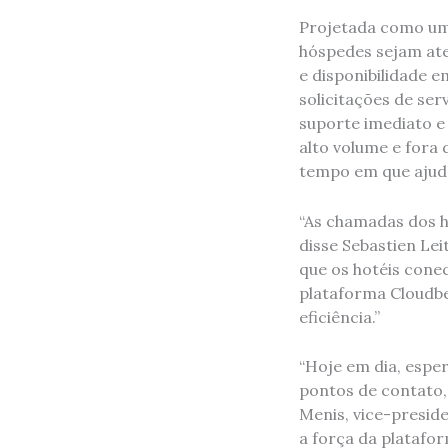
Projetada como uma
hóspedes sejam ate
e disponibilidade 
solicitações de ser
suporte imediato e
alto volume e fora
tempo em que ajuda
“As chamadas dos h
disse Sebastien Lei
que os hotéis cone
plataforma Cloudbe
eficiência.”
“Hoje em dia, espe
pontos de contato,
Menis, vice-presid
a força da platafo