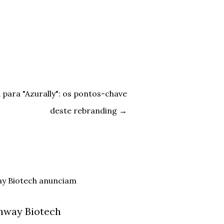
 para "Azurally": os pontos-chave
deste rebranding
→
hway Biotech