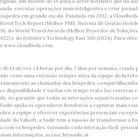
ignals, um modelo de IA para o setor hoteleiro que dá aos
anda, executar operações mais inteligentes e criar jornad
 hóspedes em grande escala. Fundada em 2012, a Cloudbeds
Hotel Tech Report (Melhor PMS, Sistema de Gestão Hotele
26), do World Travel Awards (Melhor Provedor de Soluçõe
22) e do Deloitte’s Technology Fast 500 (2024). Para obte
se www.cloudbeds.com.
 de IA de voz 24 horas por dia, 7 dias por semana, criada 
ando como uma extensão sempre ativa da equipe do hotel o
antaneamente as chamadas dos hóspedes, compartilha inf
e disponibilidade e tarifas em tempo real e faz reservas 
da. Ao garantir que todas as interações sejam tratadas c
 Sadie ajuda os operadores hoteleiros a capturar mais res
sobre a equipe e oferecer experiências presenciais excepc
dade da Valsoft, a Sadie tem a missão de transformar a f
ta com os hóspedes, tornando cada interação fácil, pessoa
 mais informações, acesse heysadie.ai.