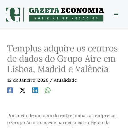
Skip
to
content
Templus adquire os centros
de dados do Grupo Aire em
Lisboa, Madrid e Valência
12 de Janeiro, 2026
/
Atualidade
Por meio de um acordo entre ambas as empresas,
o Grupo Aire torna-se parceiro estratégico da