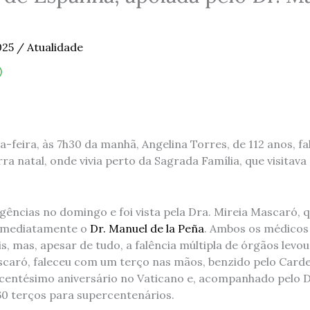
025
/
Atualidade
-feira, às 7h30 da manhã, Angelina Torres, de 112 anos, f
erra natal, onde vivia perto da Sagrada Família, que visitav
gências no domingo e foi vista pela Dra. Mireia Mascaró, q
 imediatamente o
Dr. Manuel de la Peña
. Ambos os médico
s, mas, apesar de tudo, a falência múltipla de órgãos levo
caró, faleceu com um terço nas mãos, benzido pelo Cardea
 centésimo aniversário no Vaticano e, acompanhado pelo Dr
0 terços para supercentenários.