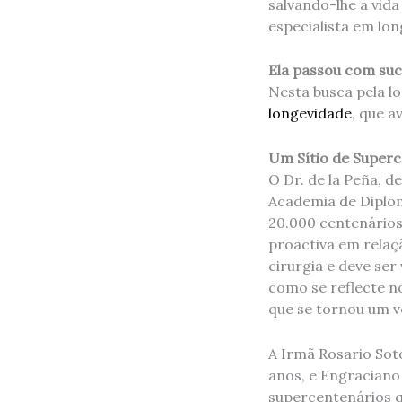
salvando-lhe a vid
especialista em lon
Ela passou com suc
Nesta busca pela l
longevidade
, que a
Um Sítio de Superc
O Dr. de la Peña, d
Academia de Diplom
20.000 centenário
proactiva em relaçã
cirurgia e deve se
como se reflecte no
que se tornou um v
A Irmã Rosario Sot
anos, e Engraciano
supercentenários qu