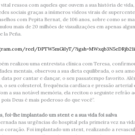
o vital ressoa com aqueles que ouvem a sua história de vid
edes sociais graças a inúmeros vídeos virais de supercent
onselhos com Pepita Bernat, de 106 anos, sobre como se m
lou mais de 20 milhões de visualizações em apenas algu
e la Peña.
agram.com/reel/DPTW5mGiIyT/?igsh=MWxqb3N5eDRjb21
ém realizou uma entrevista clínica com Teresa, confirm
dades mentais, observou a sua dieta equilibrada, o seu amo
a data por cantar e dançar, o seu passatempo favorito. Alé
a, o seu colesterol, frequência cardíaca e pressão arteria
 Com a sua notável memória, ela recitou o seguinte refrão ao
 pois Deus é mais poderoso do que você”.
, foi-lhe implantado um stent e a sua vida foi salva
nternada nas urgências do hospital pela primeira vez na vi
o coração. Foi implantado um stent, realizando a revascul