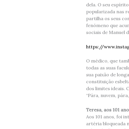
dela. O seu espírit
popularizada nas r
partilha os seus c
fenómeno que acumu
sociais de Manuel d
https://www.inst
O médico, que tamb
todas as suas facul
sua paixão de long
constituição esbelt
dos limites ideais.
“Pára, nuvem, pára,
Teresa, aos 101 anos
Aos 101 anos, foi i
artéria bloqueada n