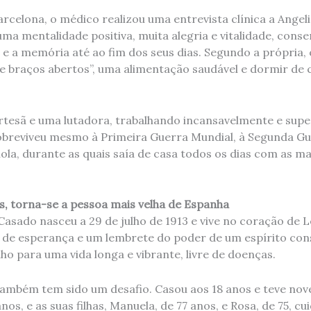
rcelona, ​​​​o médico realizou uma entrevista clínica a Angel
uma mentalidade positiva, muita alegria e vitalidade, cons
 e a memória até ao fim dos seus dias. Segundo a própria,
de braços abertos”, uma alimentação saudável e dormir de 
rtesã e uma lutadora, trabalhando incansavelmente e supe
obreviveu mesmo à Primeira Guerra Mundial, à Segunda Gu
ola, durante as quais saía de casa todos os dias com as m
s, torna-se a pessoa mais velha de Espanha
asado nasceu a 29 de julho de 1913 e vive no coração de L
 de esperança e um lembrete do poder de um espírito cons
o para uma vida longa e vibrante, livre de doenças.
também tem sido um desafio. Casou aos 18 anos e teve nove f
nos, e as suas filhas, Manuela, de 77 anos, e Rosa, de 75, 