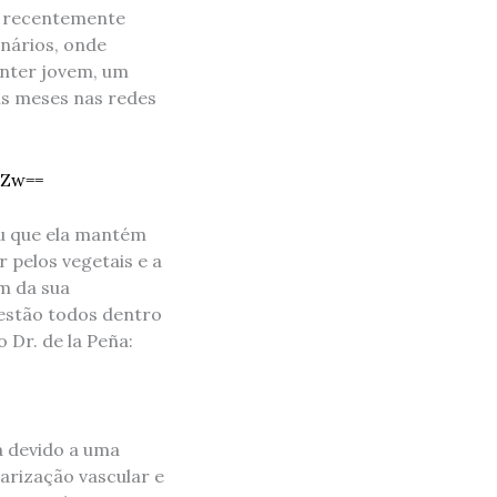
a, recentemente
enários, onde
anter jovem, um
ns meses nas redes
iZw==
ou que ela mantém
r pelos vegetais e a
m da sua
l estão todos dentro
 Dr. de la Peña:
da devido a uma
arização vascular e