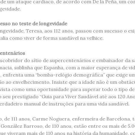
a de um ataque cardíaco, de acordo com De la Peña, um co
gevidade.
esso no teste de longevidade
ongevidade, Teresa, aos 112 anos, passou com sucesso o ex
valia como viver de forma saudável na velhice.
entenários
escobridor do sítio de supercentenários e embaixador da s
acia, sublinha que Espanha, com a maior esperança de vi
s, enfrenta uma “bomba-relógio demográfica” que exige 
o ao envelhecimento. Insiste que a idade não é um obstácu
r vista como uma oportunidade para superar todo o tipo de
 seu prestigiado “Guia para Viver Saudável até aos 120 Ano
erdadeiro manual de instruções para uma vida saudável.
o, de 111 anos, Carme Noguera, enfermeira de Barcelona, ​
 González Barroso, de 110 anos, estão entre os mais de 5.
e viveram mais de 110 anos na história da humanidade, con