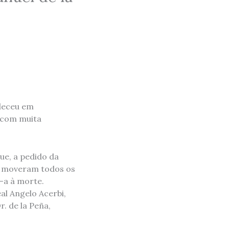
aleceu em
a com muita
ue, a pedido da
s moveram todos os
u-a à morte.
l Angelo Acerbi,
. de la Peña,