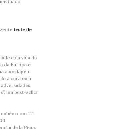
nceituado
igente
teste de
aúde e da vida da
da da Europa e
uma abordagem
lo à cura ou à
 adversidades,
s”, um best-seller
​também com 111
000
clui de la Peña.