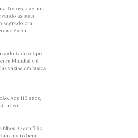
ina Torres, que aos
ervando as suas
 o segredo era
consciência
rando todo o tipo
erra Mundial e à
alas vazias em busca
eão. Aos 112 anos,
trutivo,
ilhos. O seu filho
cuidam muito bem