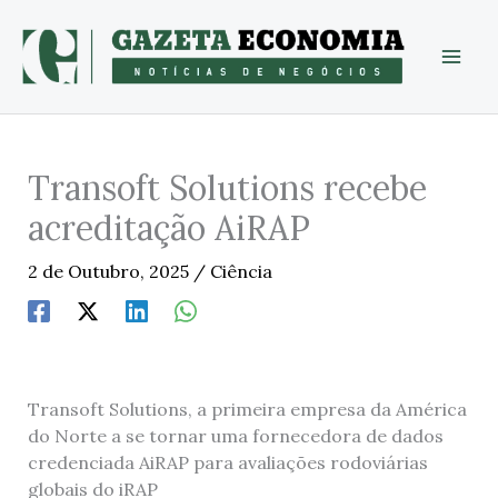
Skip
to
content
Transoft Solutions recebe
acreditação AiRAP
2 de Outubro, 2025
/
Ciência
Transoft Solutions, a primeira empresa da América
do Norte a se tornar uma fornecedora de dados
credenciada AiRAP para avaliações rodoviárias
globais do iRAP