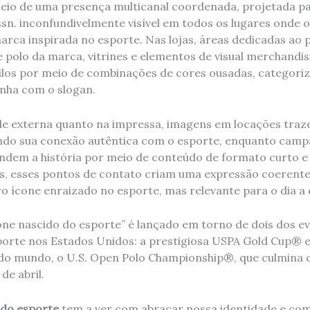
eio de uma presença multicanal coordenada, projetada pa
Assn. inconfundivelmente visível em todos os lugares onde
ca inspirada no esporte. Nas lojas, áreas dedicadas ao po
e polo da marca, vitrines e elementos de visual merchandi
ilos por meio de combinações de cores ousadas, categoriz
nha com o slogan.
de externa quanto na impressa, imagens em locações traze
do sua conexão autêntica com o esporte, enquanto campa
andem a história por meio de conteúdo de formato curto e
s, esses pontos de contato criam uma expressão coerente 
 ícone enraizado no esporte, mas relevante para o dia a d
one nascido do esporte” é lançado em torno de dois dos e
orte nos Estados Unidos: a prestigiosa USPA Gold Cup® e
do mundo, o U.S. Open Polo Championship®, que culmina c
e abril.
 do esporte
tem a ver com abraçar nossa identidade e com