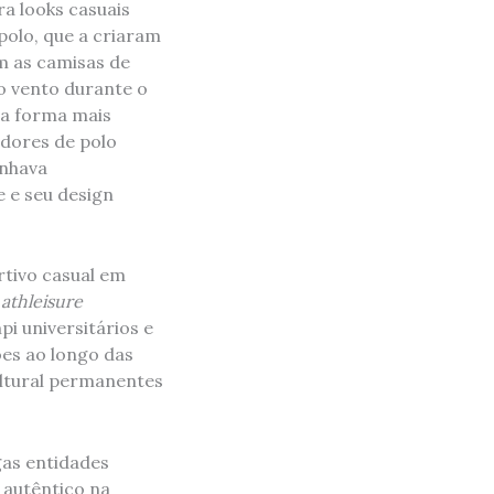
ra looks casuais
polo, que a criaram
m as camisas de
o vento durante o
 a forma mais
adores de polo
anhava
 e seu design
rtivo casual em
o
athleisure
i universitários e
ões ao longo das
ultural permanentes
gas entidades
 autêntico na