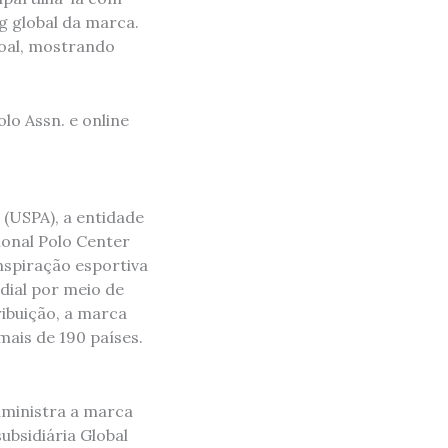
ng global da marca.
soal, mostrando
olo Assn. e online
n (USPA), a entidade
ional Polo Center
inspiração esportiva
dial por meio de
ribuição, a marca
ais de 190 países.
dministra a marca
ubsidiária Global