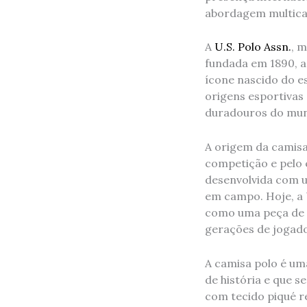
abordagem multica
A
U.S. Polo Assn.
, m
fundada em 1890, a
ícone nascido do e
origens esportivas 
duradouros do mu
A origem da camisa
competição e pelo e
desenvolvida com 
em campo. Hoje, a 
como uma peça de 
gerações de jogad
A camisa polo é um
de história e que s
com tecido piqué re