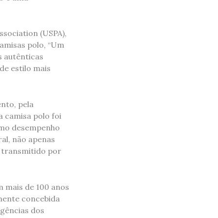
ssociation (USPA),
camisas polo, “Um
 autênticas
de estilo mais
nto, pela
a camisa polo foi
ximo desempenho
al, não apenas
 transmitido por
m mais de 100 anos
almente concebida
igências dos