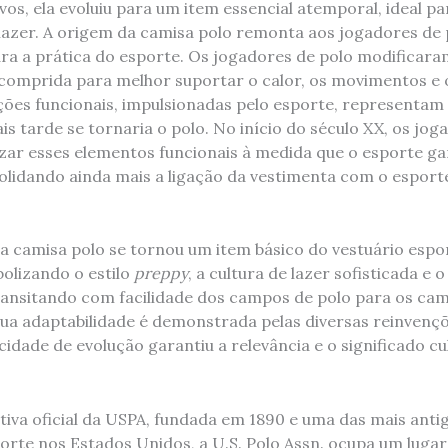
os, ela evoluiu para um item essencial atemporal, ideal pa
 lazer. A origem da camisa polo remonta aos jogadores de 
ra a prática do esporte. Os jogadores de polo modificara
omprida para melhor suportar o calor, os movimentos e 
ções funcionais, impulsionadas pelo esporte, representam
is tarde se tornaria o polo. No início do século XX, os jog
zar esses elementos funcionais à medida que o esporte g
olidando ainda mais a ligação da vestimenta com o esporte
 a camisa polo se tornou um item básico do vestuário espo
olizando o estilo
preppy
, a cultura de lazer sofisticada e 
nsitando com facilidade dos campos de polo para os camp
 Sua adaptabilidade é demonstrada pelas diversas reinvenç
idade de evolução garantiu a relevância e o significado c
va oficial da USPA, fundada em 1890 e uma das mais anti
orte nos Estados Unidos, a U.S. Polo Assn. ocupa um lugar