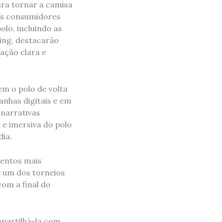
ra tornar a camisa
 os consumidores
lo, incluindo as
sing, destacarão
ação clara e
m o polo de volta
nhas digitais e em
 narrativas
e imersiva do polo
ia.
ventos mais
 um dos torneios
om a final do
partilhá-la com