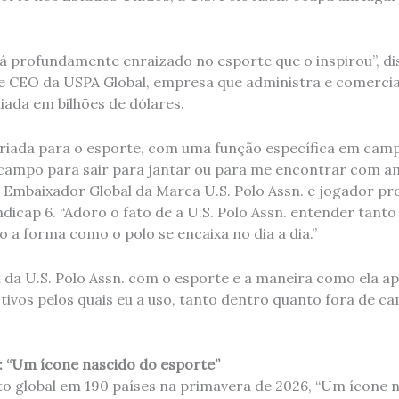
á profundamente enraizado no esporte que o inspirou”, dis
 e CEO da USPA Global, empresa que administra e comercia
liada em bilhões de dólares.
 criada para o esporte, com uma função específica em ca
 campo para sair para jantar ou para me encontrar com ami
 Embaixador Global da Marca U.S. Polo Assn. e jogador pro
icap 6. “Adoro o fato de a U.S. Polo Assn. entender tanto
a forma como o polo se encaixa no dia a dia.”
 da U.S. Polo Assn. com o esporte e a maneira como ela a
ivos pelos quais eu a uso, tanto dentro quanto fora de c
 “Um ícone nascido do esporte”
 global em 190 países na primavera de 2026, “Um ícone n