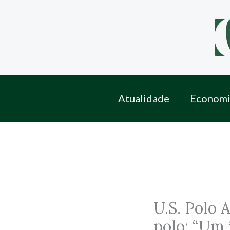
Skip
to
content
Atualidade
Economi
U.S. Polo 
polo: “Um 