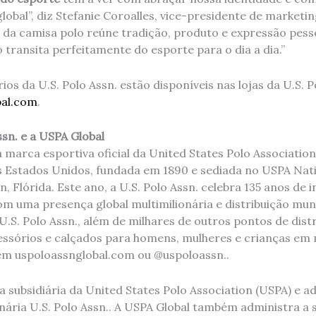
lobal”, diz Stefanie Coroalles, vice-presidente de marketi
 da camisa polo reúne tradição, produto e expressão pes
transita perfeitamente do esporte para o dia a dia.”
ios da U.S. Polo Assn. estão disponíveis nas lojas da U.S. P
bal.com
.
ssn. e a USPA Global
 a marca esportiva oficial da United States Polo Associatio
s Estados Unidos, fundada em 1890 e sediada no USPA Nat
, Flórida. Este ano, a U.S. Polo Assn. celebra 135 anos de 
om uma presença global multimilionária e distribuição mun
 U.S. Polo Assn., além de milhares de outros pontos de dist
essórios e calçados para homens, mulheres e crianças em m
em uspoloassnglobal.com ou @uspoloassn..
 subsidiária da United States Polo Association (USPA) e a
onária U.S. Polo Assn.. A USPA Global também administra a s