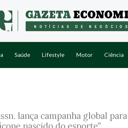
a
Saúde
Lifestyle
Motor
Ciência
Assn. lança campanha global para
ícone nascido do esporte”