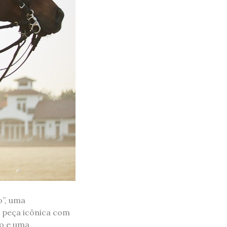
o”, uma
 peça icônica com
ão e uma