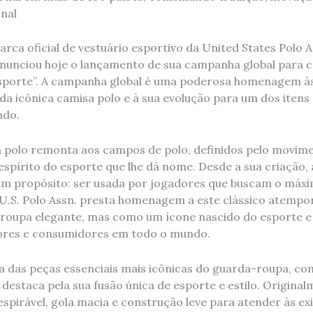
nal
arca oficial de vestuário esportivo da United States Polo A
nunciou hoje o lançamento de sua campanha global para 
sporte”. A campanha global é uma poderosa homenagem às
da icônica camisa polo e à sua evolução para um dos itens 
ndo.
 polo remonta aos campos de polo, definidos pelo movime
spírito do esporte que lhe dá nome. Desde a sua criação, 
um propósito: ser usada por jogadores que buscam o má
U.S. Polo Assn. presta homenagem a este clássico atempor
roupa elegante, mas como um ícone nascido do esporte e
ores e consumidores em todo o mundo.
a das peças essenciais mais icônicas do guarda-roupa, co
e destaca pela sua fusão única de esporte e estilo. Origin
spirável, gola macia e construção leve para atender às ex