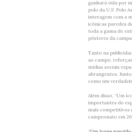
ganhará vida por m
polo da U.S. Polo 
interagem com a mar
icônicas paredes d
toda a gama de est
pôsteres da campa
Tanto na publicida
ao campo, reforçan
mídias sociais exp
abrangentes. Junto
como um verdadeiro
Além disso, “Um íc
importantes do esp
mais competitivos 
campeonato em 26 d
“
Um ícone nascido