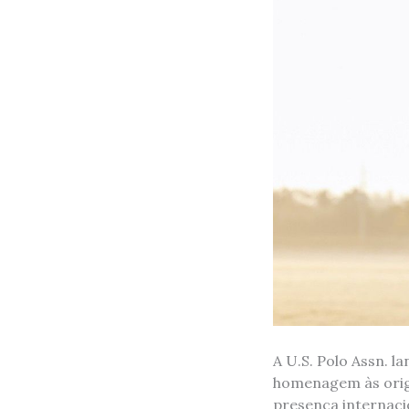
A U.S. Polo Assn. 
homenagem às orige
presença internaci