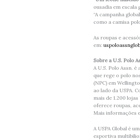
ousadia em escala g
“A campanha global
como a camisa polo 
As roupas e acessór
em:
uspoloassnglo
Sobre a U.S. Polo A
A U.S. Polo Assn. é
que rege o polo no
(NPC) em Wellington
ao lado da USPA. C
mais de 1.200 lojas
oferece roupas, ac
Mais informações 
A USPA Global é uma
esportiva multibili