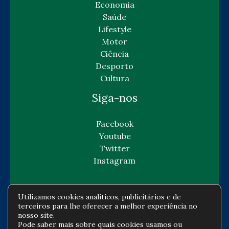
Economia
Saúde
Lifestyle
Motor
Ciência
Desporto
Cultura
Siga-nos
Facebook
Youtube
Twitter
Instagram
Utilizamos cookies analíticos, publicitários e de
terceiros para lhe oferecer a melhor experiência no
Copyright © Todos os direitos reservados -
nosso site.
Pode saber mais sobre quais cookies usamos ou
gazetaeconomia.com