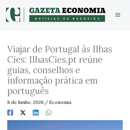
Skip
to
content
Viajar de Portugal às Ilhas
Cíes: IlhasCies.pt reúne
guias, conselhos e
informação prática em
português
8 de Junho, 2026
/
Economia