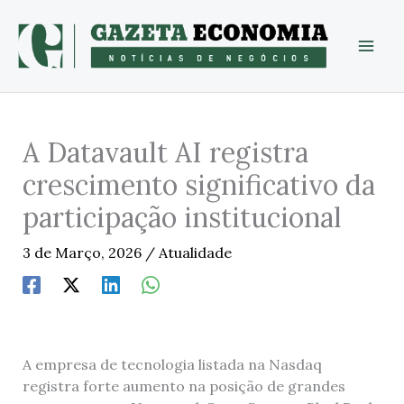
Skip
to
content
A Datavault AI registra
crescimento significativo da
participação institucional
3 de Março, 2026
/
Atualidade
A empresa de tecnologia listada na Nasdaq
registra forte aumento na posição de grandes