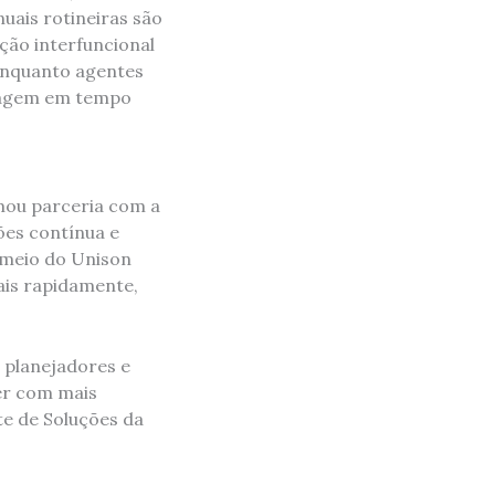
uais rotineiras são
ção interfuncional
 enquanto agentes
 agem em tempo
mou parceria com a
ões contínua e
 meio do Unison
ais rapidamente,
 planejadores e
er com mais
e de Soluções da