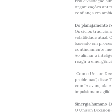
real e validação h
organizações antec
confiança em ambie
Do planejamento re
Os ciclos tradicio
volatilidade atual.
baseado em proces
continuamente muda
Ao alinhar a inteli
reagir a emergênci
“Com o Unison Deci
problemas”, disse 
com IA avançada e 
impulsionam agilida
Sinergia humano-IA
O Unison Decision-