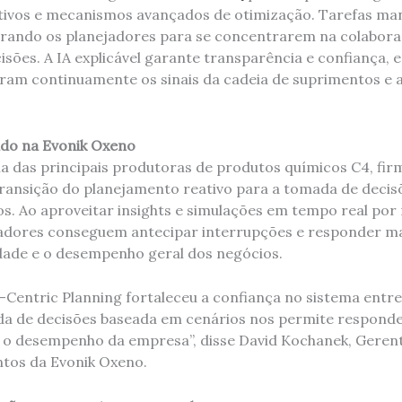
tivos e mecanismos avançados de otimização. Tarefas man
erando os planejadores para se concentrarem na colabora
isões. A IA explicável garante transparência e confiança,
am continuamente os sinais da cadeia de suprimentos e
do na Evonik Oxeno
a das principais produtoras de produtos químicos C4, fir
ransição do planejamento reativo para a tomada de decis
s. Ao aproveitar insights e simulações em tempo real por
jadores conseguem antecipar interrupções e responder m
dade e o desempenho geral dos negócios.
-Centric Planning fortaleceu a confiança no sistema entre
da de decisões baseada em cenários nos permite respond
 o desempenho da empresa”, disse David Kochanek, Gerent
tos da Evonik Oxeno.