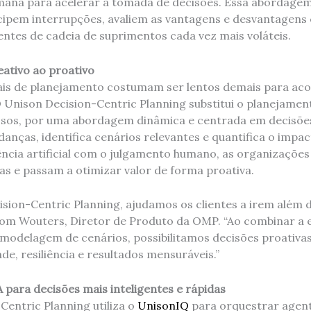
umana para acelerar a tomada de decisões. Essa abordage
ipem interrupções, avaliem as vantagens e desvantagens
ntes de cadeia de suprimentos cada vez mais voláteis.
ativo ao proativo
nais de planejamento costumam ser lentos demais para a
 O Unison Decision-Centric Planning substitui o planejamen
sos, por uma abordagem dinâmica e centrada em decisões
nças, identifica cenários relevantes e quantifica o impac
gência artificial com o julgamento humano, as organizaçõe
as e passam a otimizar valor de forma proativa.
sion-Centric Planning, ajudamos os clientes a irem além 
Tom Wouters, Diretor de Produto da OMP. “Ao combinar a
modelagem de cenários, possibilitamos decisões proativas
de, resiliência e resultados mensuráveis.”
 para decisões mais inteligentes e rápidas
Centric Planning utiliza o
UnisonIQ
para orquestrar agent