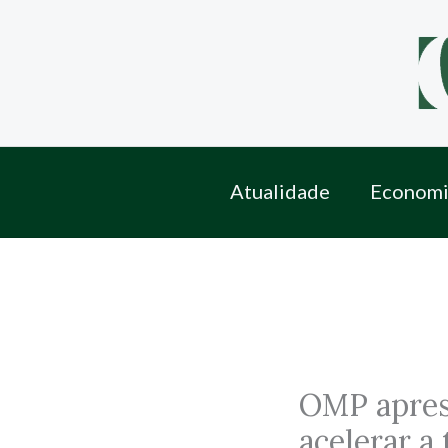
Skip
to
content
Atualidade
Economi
OMP aprese
acelerar a