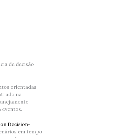
cia de decisão
ntos orientadas
ntrado na
planejamento
 eventos.
on Decision-
enários em tempo