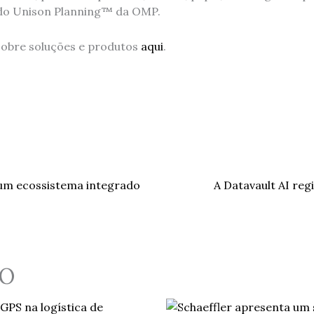
 do Unison Planning™ da OMP.
sobre soluções e produtos
aqui
.
um ecossistema integrado
A Datavault AI reg
O