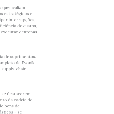
s que avaliam
s estratégicos e
ipar interrupções,
ficiência de custos,
m executar centenas
ia de suprimentos.
ompleto da Evonik
-supply-chain-
 se destacarem,
nto da cadeia de
do bens de
ásticos – se