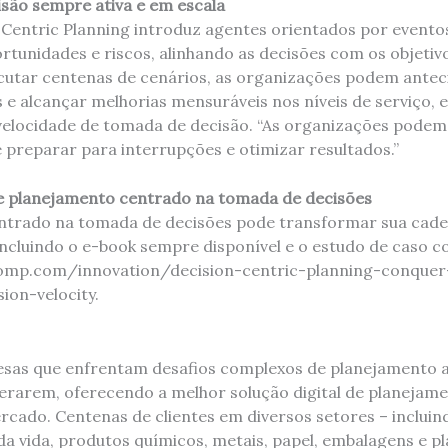
isão sempre ativa e em escala
Centric Planning introduz agentes orientados por evento
tunidades e riscos, alinhando as decisões com os objetivo
ecutar centenas de cenários, as organizações podem antec
 e alcançar melhorias mensuráveis ​​nos níveis de serviço, e
 velocidade de tomada de decisão. “As organizações pode
 preparar para interrupções e otimizar resultados.”
e planejamento centrado na tomada de decisões
ntrado na tomada de decisões pode transformar sua cade
ncluindo o e-book sempre disponível e o estudo de caso c
omp.com/innovation/decision-centric-planning-conquer
sion-velocity.
sas que enfrentam desafios complexos de planejamento a
rarem, oferecendo a melhor solução digital de planejame
cado. Centenas de clientes em diversos setores – incluin
a vida, produtos químicos, metais, papel, embalagens e pl