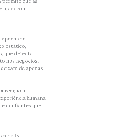
m permite que as
 e ajam com
companhar a
to estático,
, que detecta
to nos negócios.
s deixam de apenas
da reação a
 experiência humana
 e confiantes que
es de IA,