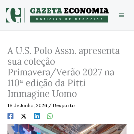
Skip
to
content
A U.S. Polo Assn. apresenta
sua coleção
Primavera/Verão 2027 na
110ª edição da Pitti
Immagine Uomo
18 de Junho, 2026
/
Desporto