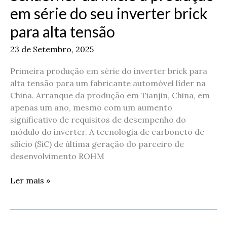
produção
em série do seu inverter brick
em
para alta tensão
série
do
23 de Setembro, 2025
seu
inverter
Primeira produção em série do inverter brick para
brick
alta tensão para um fabricante automóvel líder na
para
China. Arranque da produção em Tianjin, China, em
alta
apenas um ano, mesmo com um aumento
tensão
significativo de requisitos de desempenho do
módulo do inverter. A tecnologia de carboneto de
silício (SiC) de última geração do parceiro de
desenvolvimento ROHM
Ler mais »