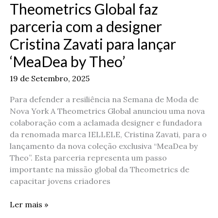
Theometrics Global faz
parceria
com
parceria com a designer
a
Cristina Zavati para lançar
designer
Cristina
‘MeaDea by Theo’
Zavati
para
19 de Setembro, 2025
lançar
‘MeaDea
Para defender a resiliência na Semana de Moda de
by
Nova York A Theometrics Global anunciou uma nova
Theo’
colaboração com a aclamada designer e fundadora
da renomada marca IELLELE, Cristina Zavati, para o
lançamento da nova coleção exclusiva “MeaDea by
Theo”. Esta parceria representa um passo
importante na missão global da Theometrics de
capacitar jovens criadores
Ler mais »