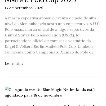
Engel
&
17 de Setembro, 2025
Völkers
Berlin
A marca esportiva apoiou o evento de polo de alto
Maifeld
nível da Alemanha pelo sexto ano consecutivo. A U.S.
Polo
Polo Assn., marca oficial de artigos esportivos da
Cup
United States Polo Association (USPA), foi
2025
patrocinadora oficial de camisas e vestuário da
Engel & Völkers Berlin Maifeld Polo Cup, também
conhecida como Campeonato Alemão de Polo de
Ler mais »
O
segundo
evento