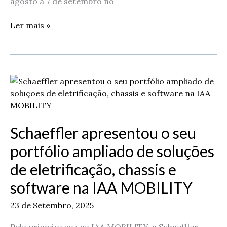
oficial
agosto a 7 de setembro no
Ler mais »
Schaeffler
apresentou
o
seu
Schaeffler apresentou o seu
portfólio
ampliado
portfólio ampliado de soluções
de
de eletrificação, chassis e
soluções
de
software na IAA MOBILITY
eletrificação,
chassis
23 de Setembro, 2025
e
software