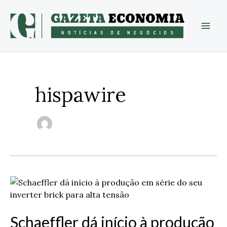
Skip
to
content
hispawire
Schaeffler
dá
início
Schaeffler dá início à produção
à