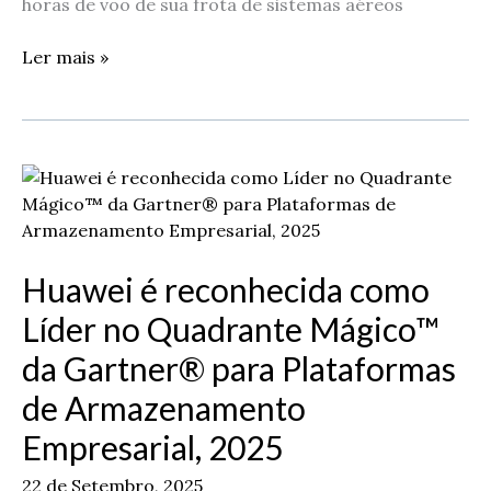
horas de voo de sua frota de sistemas aéreos
Ler mais »
Huawei
é
reconhecida
como
Huawei é reconhecida como
Líder
no
Líder no Quadrante Mágico™
Quadrante
da Gartner® para Plataformas
Mágico™
da
de Armazenamento
Gartner®
Empresarial, 2025
para
Plataformas
22 de Setembro, 2025