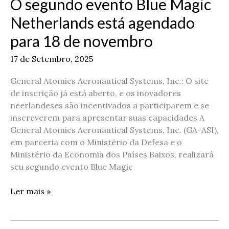
O segundo evento Blue Magic
Blue
Magic
Netherlands está agendado
Netherlands
para 18 de novembro
está
agendado
17 de Setembro, 2025
para
18
General Atomics Aeronautical Systems, Inc.: O site
de
de inscrição já está aberto, e os inovadores
novembro
neerlandeses são incentivados a participarem e se
inscreverem para apresentar suas capacidades A
General Atomics Aeronautical Systems, Inc. (GA-ASI),
em parceria com o Ministério da Defesa e o
Ministério da Economia dos Países Baixos, realizará
seu segundo evento Blue Magic
Ler mais »