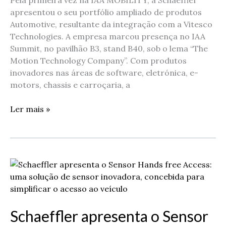
Pela primeira vez na IAA MOBILITY, a Schaeffler
na
apresentou o seu portfólio ampliado de produtos
IAA
Automotive, resultante da integração com a Vitesco
MOBILITY
Technologies. A empresa marcou presença no IAA
Summit, no pavilhão B3, stand B40, sob o lema “The
Motion Technology Company”. Com produtos
inovadores nas áreas de software, eletrónica, e-
motors, chassis e carroçaria, a
Ler mais »
Schaeffler
apresenta
o
Sensor
Schaeffler apresenta o Sensor
Hands
free