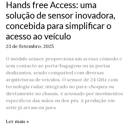
Hands free Access: uma
Access:
solução de sensor inovadora,
uma
solução
concebida para simplificar o
de
acesso ao veículo
sensor
inovadora,
23 de Setembro, 2025
concebida
para
O módulo sensor proporciona um acesso cómodo e
simplificar
sem contacto ao porta-bagagens ou às portas
o
deslizantes, sendo compatível com diversas
acesso
arquiteturas de veículos. O sensor de 24 GHz com
ao
tecnologia radar, integrado no para-choques ou
veículo
diretamente no chassis, é acionado por movimentos
específicos das mãos ou dos pés. A produção em
série já arrancou para
Ler mais »