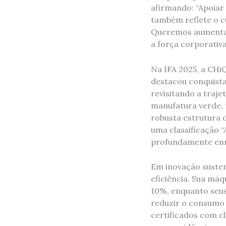
afirmando: “Apoiar
também reflete o c
Queremos aumentar 
a força corporativa
Na IFA 2025, a CHi
destacou conquista
revisitando a traj
manufatura verde, 
robusta estrutura 
uma classificação “
profundamente enr
Em inovação susten
eficiência. Sua má
10%, enquanto seus
reduzir o consumo
certificados com cl