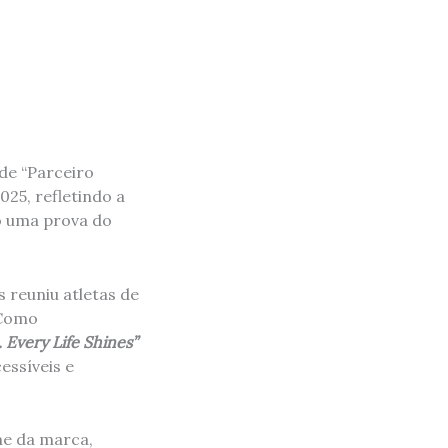
de “Parceiro
25, refletindo a
o uma prova do
 reuniu atletas de
 Como
 Every Life Shines”
essíveis e
me da marca,