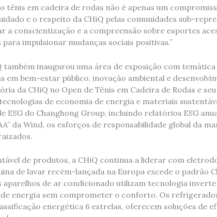
 o tênis em cadeira de rodas não é apenas um compromiss
uidado e o respeito da CHiQ pelas comunidades sub-repre
a conscientização e a compreensão sobre esportes acess
 para impulsionar mudanças sociais positivas.”
Q também inaugurou uma área de exposição com temática 
s em bem-estar público, inovação ambiental e desenvolvim
etória da CHiQ no Open de Tênis em Cadeira de Rodas e se
tecnologias de economia de energia e materiais sustentáve
de ESG do Changhong Group, incluindo relatórios ESG anua
AA” da Wind, os esforços de responsabilidade global da ma
aizados.
tável de produtos, a CHiQ continua a liderar com eletrod
quina de lavar recém-lançada na Europa excede o padrão C
 aparelhos de ar condicionado utilizam tecnologia invert
 de energia sem comprometer o conforto. Os refrigerado
assificação energética 6 estrelas, oferecem soluções de ef