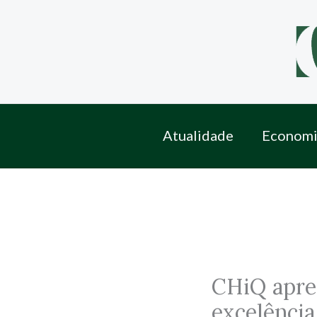
Skip
to
content
Atualidade
Economi
CHiQ apre
excelência