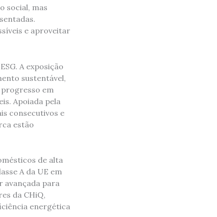
o social, mas
sentadas.
íveis e aproveitar
ESG. A exposição
ento sustentável,
u progresso em
is. Apoiada pela
is consecutivos e
rca estão
omésticos de alta
lasse A da UE em
er avançada para
res da CHiQ,
iciência energética