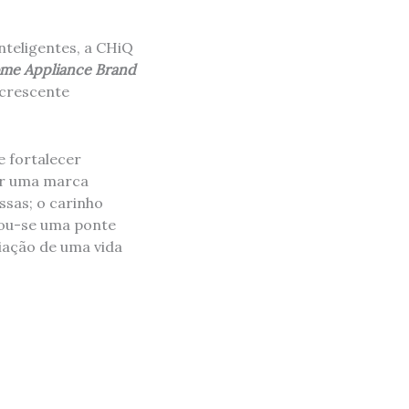
teligentes, a CHiQ
ome Appliance Brand
 crescente
e fortalecer
ser uma marca
ssas; o carinho
nou-se uma ponte
riação de uma vida