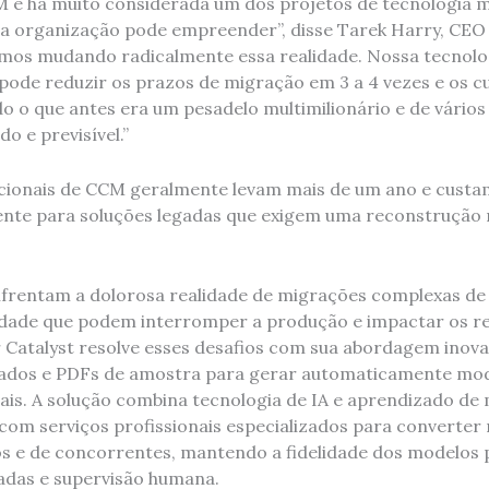
 é há muito considerada um dos projetos de tecnologia m
a organização pode empreender”, disse Tarek Harry, CEO d
stamos mudando radicalmente essa realidade. Nossa tecnolo
pode reduzir os prazos de migração em 3 a 4 vezes e os 
 o que antes era um pesadelo multimilionário e de vário
o e previsível.”
cionais de CCM geralmente levam mais de um ano e custa
ente para soluções legadas que exigem uma reconstrução
frentam a dolorosa realidade de migrações complexas de 
idade que podem interromper a produção e impactar os r
ir Catalyst resolve esses desafios com sua abordagem inov
ados e PDFs de amostra para gerar automaticamente mode
ais. A solução combina tecnologia de IA e aprendizado de
com serviços profissionais especializados para converter
 e de concorrentes, mantendo a fidelidade dos modelos 
radas e supervisão humana.