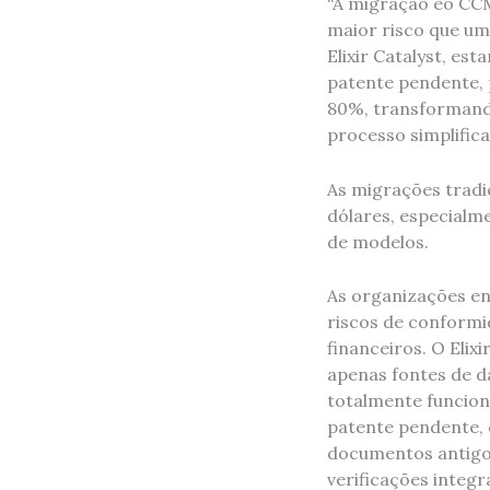
“A migração eo CCM
maior risco que um
Elixir Catalyst, e
patente pendente, 
80%, transformando
processo simplificad
As migrações tradi
dólares, especialm
de modelos.
As organizações en
riscos de conform
financeiros. O Elix
apenas fontes de d
totalmente funcion
patente pendente, 
documentos antigos
verificações integ