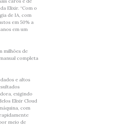
ais caros e de
a Elixir. “Com o
gia de IA, com
custos em 50% a
s anos em um
m milhões de
 manual completa
dados e altos
esultados
adora, exigindo
los Elixir Cloud
 máquina, com
 rapidamente
por meio de