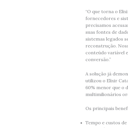
“O que torna o Eli
fornecedores e sist
precisamos acessar
suas fontes de dado
sistemas legados s
reconstrução. Noss
conteúdo variável 
conversão.”
A solução já demon
utilizou o Elixir C
60% menor que o de
multimilionários o
Os principais benefí
Tempo e custos de