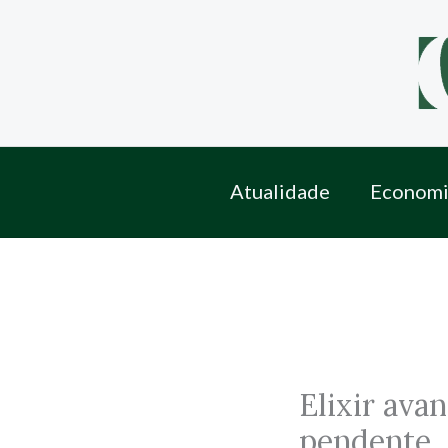
Skip
to
content
Atualidade
Economi
Elixir ava
pendente, 