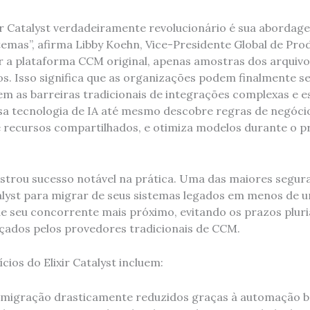
xir Catalyst verdadeiramente revolucionário é sua aborda
emas”, afirma Libby Koehn, Vice-Presidente Global de Produ
 a plataforma CCM original, apenas amostras dos arquiv
s. Isso significa que as organizações podem finalmente se
em as barreiras tradicionais de integrações complexas e 
a tecnologia de IA até mesmo descobre regras de negóci
e recursos compartilhados, e otimiza modelos durante o p
strou sucesso notável na prática. Uma das maiores segur
atalyst para migrar de seus sistemas legados em menos de 
 seu concorrente mais próximo, evitando os prazos pluria
rçados pelos provedores tradicionais de CCM.
cios do Elixir Catalyst incluem:
 migração drasticamente reduzidos graças à automação b