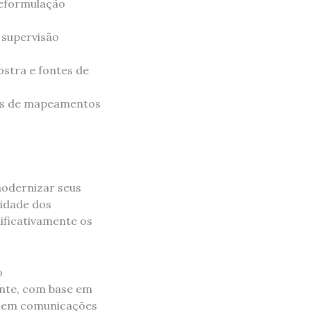
reformulação
 supervisão
stra e fontes de
tes de mapeamentos
modernizar seus
lidade dos
ificativamente os
o
nte, com base em
criem comunicações