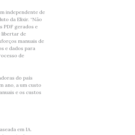
gem independente de
to da Elixir. “Não
os PDF gerados e
 libertar de
esforços manuais de
os e dados para
rocesso de
adoras do país
um ano, a um custo
nuais e os custos
aseada em IA.