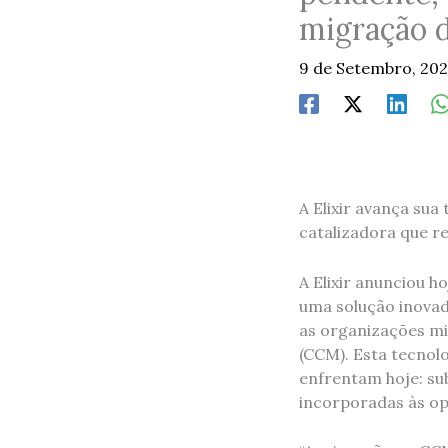
migração 
9 de Setembro, 20
A Elixir avança su
catalizadora que r
A Elixir anunciou h
uma solução inova
as organizações m
(CCM). Esta tecnol
enfrentam hoje: su
incorporadas às op