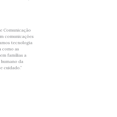
 de Comunicação
iem comunicações
namos tecnologia
a como as
em famílias a
o humano da
e cuidado.”