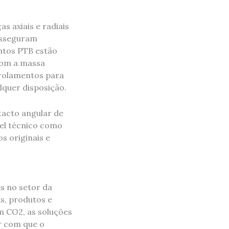
s axiais e radiais
 asseguram
ntos PTB estão
com a massa
a rolamentos para
quer disposição.
tacto angular de
vel técnico como
 originais e
s no setor da
s, produtos e
m CO2, as soluções
er com que o