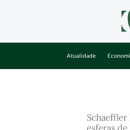
Skip
to
content
Atualidade
Economi
Schaeffler
esferas de