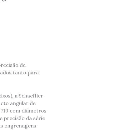
precisão de
ados tanto para
xos), a Schaeffler
acto angular de
e 719 com diâmetros
e precisão da série
 as engrenagens