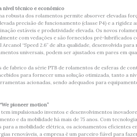
a nível técnico e económico
na robusta dos rolamentos permite absorver elevadas força
levada precisão de funcionamento (classe P4) e a rigidez
nação estáveis e produtividade elevada. Os novos rolame
almente com vedações e são fornecidos pré-lubrificados 
al Arcanol “Speed 2.6” de alta qualidade, desenvolvida par
mentos universais, podem ser ajustados em pares em qual
 de fabrico da série PTB de rolamentos de esferas de con
cebidos para fornecer uma solução otimizada, tanto a ní
rramentas acionadas, sendo adequados para equipamentos
 “We pioneer motion”
 tem impulsionado inventos e desenvolvimentos inovadore
mento e da mobilidade há mais de 75 anos. Com tecnologia
 para a mobilidade elétrica, os acionamentos eficientes e
rgias renováveis, a empresa é um parceiro fiável para faz