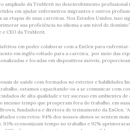
o ampliado da TruMerit no desenvolvimento profissional 
dos em ajudar enfermeiros migrantes e outros profissio
as etapas de suas carreiras. Nos Estados Unidos, isso sign
imorar sua proficiência no idioma a um nível de domínio”,
te e CEO da TruMerit.
isfeitos em poder colaborar com a EnGen para enfrentar e
ento em inglês voltado para a carreira, por meio das exp
nalizadas e focadas em dispositivos móveis, proporcioan
ionais de saúde com formados no exterior e habilidades lin
 trabalho, estamos capacitando-os a se comunicar com co
cuidados de alta qualidade e ter sucesso em ambientes de 
ao mesmo tempo que prosperam fora do trabalho, em suas
e Brown, fundadora e diretora de treinamento da EnGen. 
ltados concretos: 94% dos nossos alunos se sentem mais
ho, 93% economizam tempo no trabalho e 92% aprimoraram