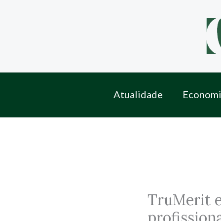
Skip
to
content
Atualidade
Economi
TruMerit e
profission