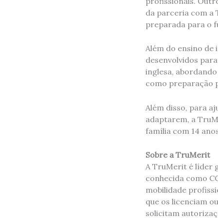
profissionais. Out
da parceria com a 
preparada para o f
Além do ensino de 
desenvolvidos para
inglesa, abordando 
como preparação p
Além disso, para a
adaptarem, a TruMe
família com 14 ano
Sobre a TruMerit
A TruMerit é líder
conhecida como CGF
mobilidade profiss
que os licenciam o
solicitam autoriza