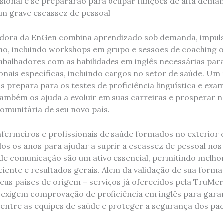
ional e se prepararão para ocupar funções de alta dema
m grave escassez de pessoal.
dora da EnGen combina aprendizado sob demanda, impuls
, incluindo workshops em grupo e sessões de coaching on
rabalhadores com as habilidades em inglês necessárias par
ionais específicas, incluindo cargos no setor de saúde. U
s prepara para os testes de proficiência linguística e exa
também os ajuda a evoluir em suas carreiras e prosperar 
comunitária de seu novo país.
fermeiros e profissionais de saúde formados no exterior
os os anos para ajudar a suprir a escassez de pessoal nos
s de comunicação são um ativo essencial, permitindo melho
iente e resultados gerais. Além da validação de sua forma
us países de origem – serviços já oferecidos pela TruMerit
exigem comprovação de proficiência em inglês para gara
entre as equipes de saúde e proteger a segurança dos pac