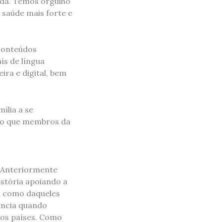
ida. Temos orgulho
 saúde mais forte e
 conteúdos
ís de língua
ira e digital, bem
ília a se
ndo que membros da
. Anteriormente
stória apoiando a
im como daqueles
ência quando
ros países. Como