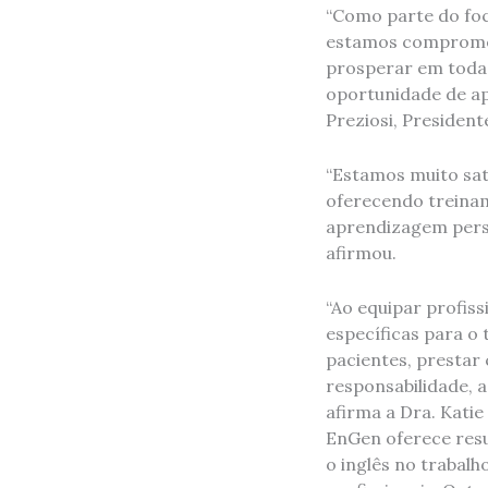
“Como parte do foc
estamos comprometi
prosperar em todas 
oportunidade de apr
Preziosi, Presiden
“Estamos muito sat
oferecendo treinam
aprendizagem perso
afirmou.
“Ao equipar profiss
específicas para o
pacientes, prestar 
responsabilidade, 
afirma a Dra. Kati
EnGen oferece resu
o inglês no trabal