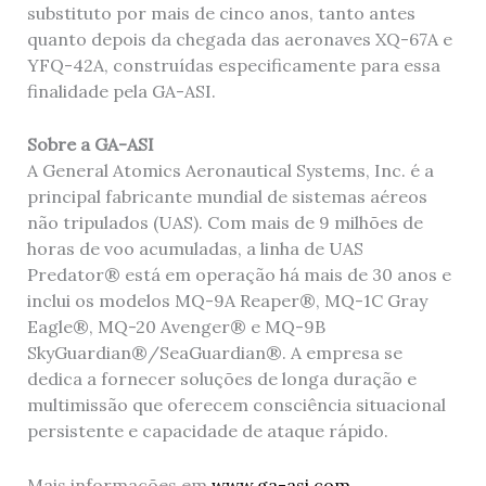
substituto por mais de cinco anos, tanto antes
quanto depois da chegada das aeronaves XQ-67A e
YFQ-42A, construídas especificamente para essa
finalidade pela GA-ASI.
Sobre a GA-ASI
A General Atomics Aeronautical Systems, Inc. é a
principal fabricante mundial de sistemas aéreos
não tripulados (UAS). Com mais de 9 milhões de
horas de voo acumuladas, a linha de UAS
Predator® está em operação há mais de 30 anos e
inclui os modelos MQ-9A Reaper®, MQ-1C Gray
Eagle®, MQ-20 Avenger® e MQ-9B
SkyGuardian®/SeaGuardian®. A empresa se
dedica a fornecer soluções de longa duração e
multimissão que oferecem consciência situacional
persistente e capacidade de ataque rápido.
Mais informações em
www.ga-asi.com
.